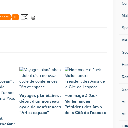
Con
Mét
epost
0
Sp
Vie
Géo
Ho
Rem
Sate
Voyages planétaires :
Hommage à Jack
début d'un nouveau
Muller, ancien
Art
cycle de conférences
Président des Amis
"Art et espace"
de la Cité de l'espace
Art
et
l'océan"
Cli