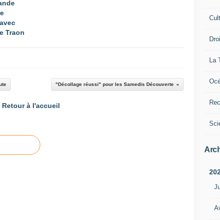
rande
de
Cul
 avec
Le Traon
Dro
La 
Océ
ute
"Décollage réussi" pour les Samedis Découverte
Rec
Retour à l'accueil
Sci
Arch
20
Ju
Av