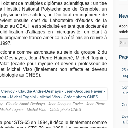
obtient de multiples diplômes scientifiques : un titre
 à l’Institut National Polytechnique de Grenoble, un
physique des solides, un Doctorat en ingénierie de
News
evient ensuite chef du Laboratoire d’études de la
riaux au CEA. Il est spécialisé en tant que docteur ès
Abonn
lidification d’alliages en microgravité, en étant à
artic
l du programme franco-américain a été mis en œuvre à
 1997.
lectionné comme astronaute au sein du groupe 2 du
Pag
é-Deshayes, Jean-Pierre Haigneré, Michel Tognini,
Patat (écarté pour myopie et devenu professeur de
t Michel Viso (finalement non affecté et devenu
25 
obiologie au CNES).
l'e
Con
lau
oy - Claudie André-Deshays - Jean-Jacques Favier - Jean-Pierre
Con
 Michel Tognini - Michel Viso - Crédit photo CNES
Dev
la 
a pour STS-65 en 1994, il décolle finalement comme