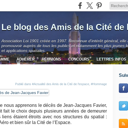
Le blog des Amis de la Cité de 
Association Loi 1901 créée en 1997. Reconnue d'intérêt général, elle
promouvoir auprès de tous les publics et notamment les plus jeunes l
et applications spatiales.
AMME
ADHÉRER
RÉUNIONS
CONCOURS
LETTRES INFOS
Suiv
Publié dans
#Actualité des Amis de la Cité de l'espace
,
#Hommage
ue nous apprenons le décès de Jean-Jacques Favier,
it fait le choix depuis plusieurs années de demeurer
liens étaient étroits avec nos structures du spatial :
éro et bien sûr la Cité de l’Espace.