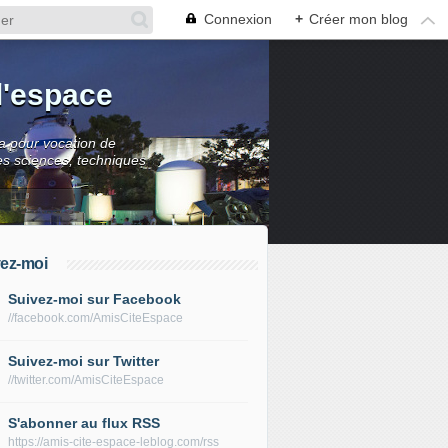
Connexion
+
Créer mon blog
l'espace
 a pour vocation de
es sciences, techniques
ez-moi
Suivez-moi sur Facebook
//facebook.com/AmisCiteEspace
Suivez-moi sur Twitter
//twitter.com/AmisCiteEspace
S'abonner au flux RSS
https://amis-cite-espace-leblog.com/rss