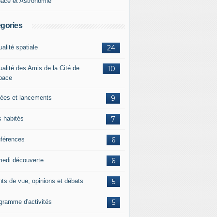
ace et Astronomie
gories
ualité spatiale
24
ualité des Amis de la Cité de
10
space
ées et lancements
9
s habités
7
férences
6
edi découverte
6
nts de vue, opinions et débats
5
gramme d'activités
5