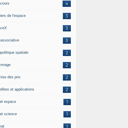
cours
4
iers de l'espace
3
aceX
3
 associative
3
politique spatiale
2
mmage
2
ise des prix
2
llites et applications
2
 et espace
1
 et science
1
mat
1