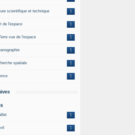
ture scientifique et technique
1
it de l'espace
1
Terre vue de l'espace
1
anographie
1
herche spatiale
1
ence
1
ives
26
illet
1
ril
1