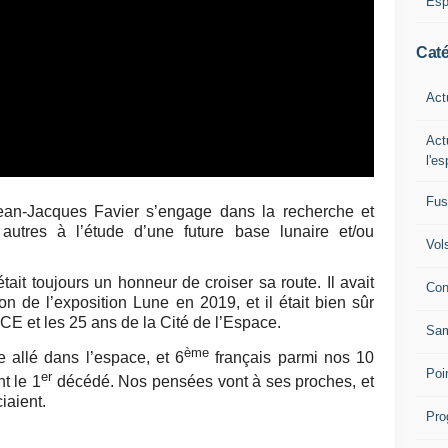
Esp
Caté
Act
Act
l'e
Fus
Jean-Jacques Favier s’engage dans la recherche et
e autres à l’étude d’une future base lunaire et/ou
Vol
tait toujours un honneur de croiser sa route. Il avait
Con
on de l’exposition Lune en 2019, et il était bien sûr
CE et les 25 ans de la Cité de l’Espace.
Sam
ème
e allé dans l’espace, et 6
français parmi nos 10
Poi
er
t le 1
décédé. Nos pensées vont à ses proches, et
iaient.
Pro