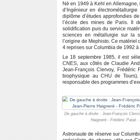
Né en 1949 à Kehl en Allemagne, il 
d’Ingénieur en électrométallurgie
diplôme d’études approfondies de 
l’école des mines de Paris. Il d
solidification puis du service maté
sciences en métallurgie sur la so
l’origine de Mephisto. Ce matérie
4 reprises sur Columbia de 1992 à
Le 18 septembre 1985, il est sé
CNES, aux côtés de Claudie Andr
Jean-François Clervoy, Frédéric 
biophysique au CHU de Tours), e
responsable des programmes d’ex
De gauche à droite : Jean-François Clerv
Haigneré - Frédéric Patat -
Astronaute de réserve sur Columbi