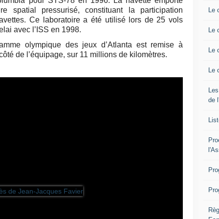
 Columbia pour STS-78 en 1996. La navette emporte
e spatial pressurisé, constituant la participation
Le 
ttes. Ce laboratoire a été utilisé lors de 25 vols
elai avec l’ISS en 1998.
Le 
lamme olympique des jeux d’Atlanta est remise à
Le 
côté de l’équipage, sur 11 millions de kilomètres.
Le 
Les
de 
Lis
Pro
l'A
Pro
Pro
Règ