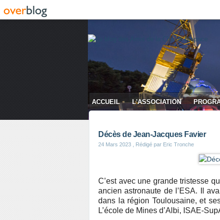
ACCUEIL
L'ASSOCIATION
PROGR
CONTACT
Décès de Jean-Jacques Favier
24 Mars 2023
, Rédigé par Eric Tronche
C’est avec une grande tristesse q
ancien astronaute de l’ESA. Il ava
dans la région Toulousaine, et ses 
L’école de Mines d’Albi, ISAE-SupA