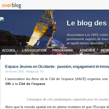
Le blog des 
Association Loi 1901 créée 
promouvoir auprès de tous 
et applications spatiales.
ACCUEIL
L'ASSOCIATION
PROGRAMME
ADHÉRER
RÉU
CONTACT
Espace Jeunes en Occitanie : passion, engagement et innov
28 Février 2025
, Rédigé par TD
L’association les
Amis de la Cité de l’espace
(AACE) organise une 
19h
à la
Cité de l’espace
.
Campagne de vols paraboliques organisée pour les jeune
Alors que le monde spatial est en pleine mutation et que l’Europe do