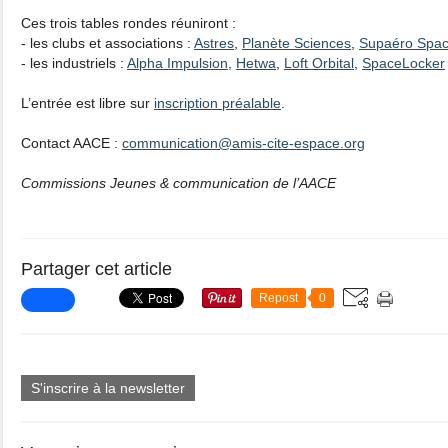
Ces trois tables rondes réuniront :
- les clubs et associations :
Astres
,
Planète Sciences
,
Supaéro Spac
- les industriels :
Alpha Impulsion
,
Hetwa
,
Loft Orbital
,
SpaceLocker
L’entrée est libre sur
inscription préalable
.
Contact AACE :
communication@amis-cite-espace.org
Commissions Jeunes & communication de l’AACE
Partager cet article
Repost
0
S'inscrire à la newsletter