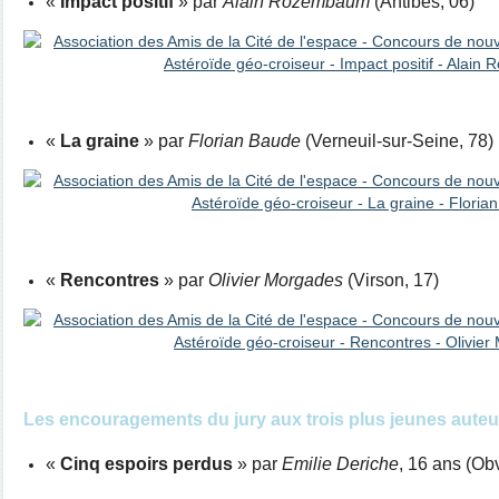
«
Impact positif
» par
Alain Rozembaum
(Antibes, 06)
«
La graine
» par
Florian Baude
(Verneuil-sur-Seine, 78)
«
Rencontres
» par
Olivier Morgades
(Virson, 17)
Les encouragements du jury aux trois plus jeunes aute
«
Cinq espoirs perdus
» par
Emilie Deriche
, 16 ans (Obv