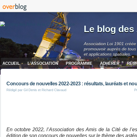
Le blog des 
Association Loi 1901 créée 
promouvoir auprès de tous 
et applications spatiales.
ACCUEIL
L'ASSOCIATION
PROGRAMME
ADHÉRER
RÉU
CONTACT
Concours de nouvelles 2022-2023 : résultats, lauréats et no
Rédigé par Gil Denis et Richard Clavaud
P
En octobre 2022, l’Association des Amis de la Cité de l’
édition de son concours de nouvelles sur le thème des astér