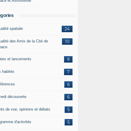
ace et Astronomie
gories
ualité spatiale
24
ualité des Amis de la Cité de
10
space
ées et lancements
9
s habités
7
férences
6
edi découverte
6
nts de vue, opinions et débats
5
gramme d'activités
5