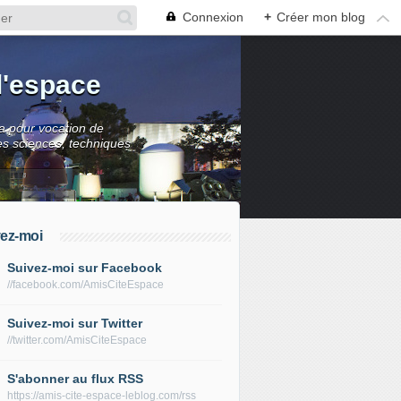
Connexion
+
Créer mon blog
l'espace
 a pour vocation de
es sciences, techniques
ez-moi
Suivez-moi sur Facebook
//facebook.com/AmisCiteEspace
Suivez-moi sur Twitter
//twitter.com/AmisCiteEspace
S'abonner au flux RSS
https://amis-cite-espace-leblog.com/rss