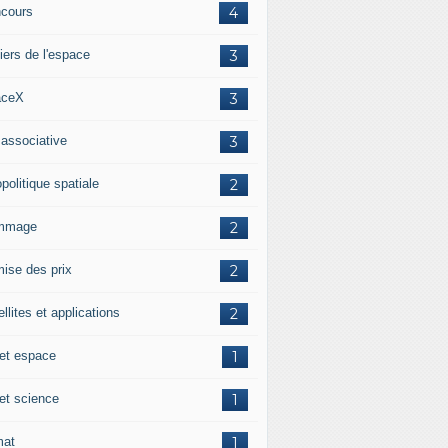
cours
4
iers de l'espace
3
aceX
3
 associative
3
politique spatiale
2
mmage
2
ise des prix
2
llites et applications
2
 et espace
1
 et science
1
mat
1