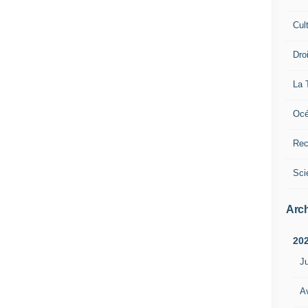
Cul
Dro
La 
Océ
Rec
Sci
Arch
20
Ju
Av