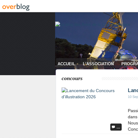
ACCUEIL
L'ASSOCIATION
PROGR
CONTACT
concours
Lanc
10 Se
Passi
dans 
Nous 
…
Conco