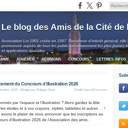
Le blog des Amis de la Cité de 
Association Loi 1901 créée en 1997. Reconnue d'intérêt général, elle
promouvoir auprès de tous les publics et notamment les plus jeunes l
et applications spatiales.
AMME
ADHÉRER
RÉUNIONS
CONCOURS
LETTRES INFOS
Suiv
ement du Concours d’illustration 2026
ptembre 2025
, Rédigé par Philippe Sivac
Publié dans
#Concours
onnés par l’espace et l’illustration ? Alors gardez la tête
les étoiles et à vos crayons, stylets, tablettes et autres … !
avons le plaisir de vous annoncer que les inscriptions au
urs d’illustration 2026 de l’Association des amis...