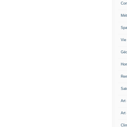
Con
Mét
Sp
Vie
Géo
Ho
Rem
Sate
Art
Art
Cli