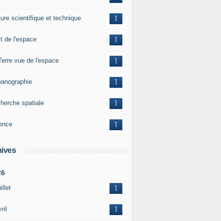
ture scientifique et technique
1
it de l'espace
1
Terre vue de l'espace
1
anographie
1
herche spatiale
1
ence
1
ives
26
illet
1
ril
1