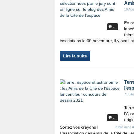
Amis
10 Aoû
En oc
…
lancé
thème
inscriptions le 30 novembre, il y avait s
Lire la suite
Terr
l’es
7 Juill
Terre
l’Ass
…
origi
Sortez vos crayons !
Publié dans
#
L’association des Amis de la Cité de l’e