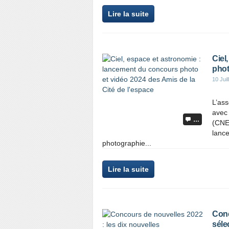
Lire la suite
Ciel
phot
10 Juil
L’ass
avec 
…
(CNES
lanc
photographie...
Lire la suite
Conc
séle