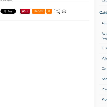
Esp
Repost
0
Caté
Act
Act
l'e
Fus
Vol
Con
Sam
Poi
Pro