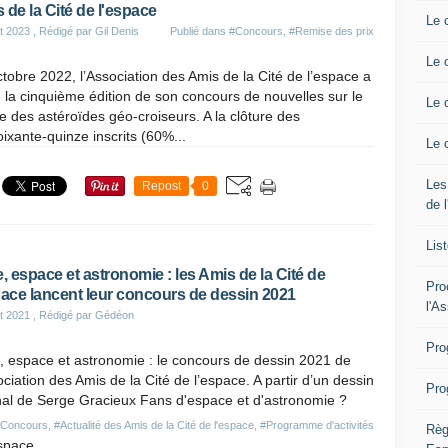
 de la Cité de l'espace
Le 
t 2023
, Rédigé par Gil Denis
Publié dans
#Concours
,
#Remise des prix
Le 
tobre 2022, l’Association des Amis de la Cité de l’espace a
 la cinquième édition de son concours de nouvelles sur le
Le 
 des astéroïdes géo-croiseurs. A la clôture des
oixante-quinze inscrits (60%...
Le 
Les
Repost
0
de 
Lis
e, espace et astronomie : les Amis de la Cité de
Pro
pace lancent leur concours de dessin 2021
l'A
et 2021
, Rédigé par Gédéon
Pro
, espace et astronomie : le concours de dessin 2021 de
ociation des Amis de la Cité de l’espace. A partir d’un dessin
Pro
nal de Serge Gracieux Fans d'espace et d'astronomie ?
Concours
,
#Actualité des Amis de la Cité de l'espace
,
#Programme d'activités
Règ
space,...