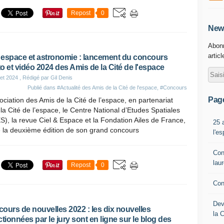
Repost
0
News
Abonn
artic
, espace et astronomie : lancement du concours
o et vidéo 2024 des Amis de la Cité de l'espace
let 2024
, Rédigé par Gil Denis
Publié dans
#Actualité des Amis de la Cité de l'espace
,
#Concours
Pag
ociation des Amis de la Cité de l’espace, en partenariat
la Cité de l’espace, le Centre National d’Etudes Spatiales
), la revue Ciel & Espace et la Fondation Ailes de France,
25 
e la deuxième édition de son grand concours
l'e
Con
lau
Repost
0
Con
Dev
ours de nouvelles 2022 : les dix nouvelles
la 
ctionnées par le jury sont en ligne sur le blog des