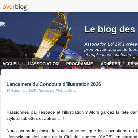
Le blog des 
Association Loi 1901 créée 
promouvoir auprès de tous 
et applications spatiales.
ACCUEIL
L'ASSOCIATION
PROGRAMME
ADHÉRER
RÉU
CONTACT
Lancement du Concours d’illustration 2026
10 Septembre 2025
, Rédigé par Philippe Sivac
Passionnés par l’espace et l’illustration ? Alors gardez la tête da
stylets, tablettes et autres … !
Nous avons le plaisir de vous annoncer que les inscriptions au C
l’Association des amis de la Cité de l’espace (AACE), en partenar