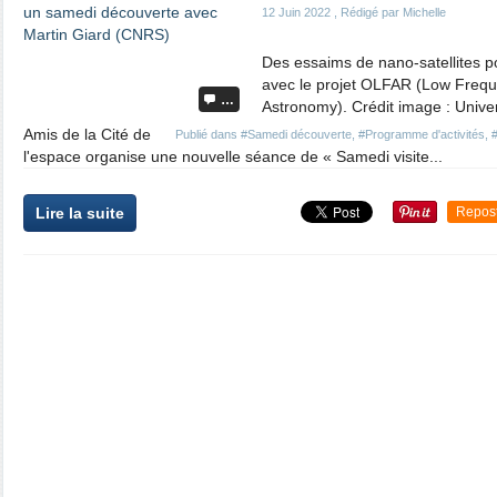
12 Juin 2022
, Rédigé par Michelle
Des essaims de nano-satellites p
avec le projet OLFAR (Low Frequ
…
Astronomy). Crédit image : Univer
Amis de la Cité de
Publié dans
#Samedi découverte
,
#Programme d'activités
,
#
l'espace organise une nouvelle séance de « Samedi visite...
Lire la suite
Repos