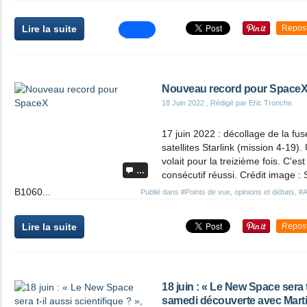
Lire la suite
Repos
Nouveau record pour Space
18 Juin 2022
, Rédigé par Eric Tronche
17 juin 2022 : décollage de la f
satellites Starlink (mission 4-19)
volait pour la treizième fois. C'e
…
consécutif réussi. Crédit image 
B1060...
Publié dans
#Points de vue, opinions et débats
,
#A
Lire la suite
Repos
18 juin : « Le New Space sera t
samedi découverte avec Mart