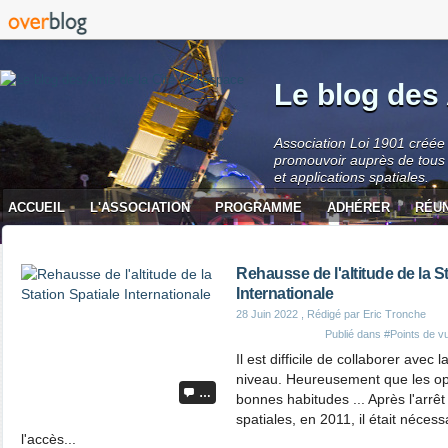
Le blog des 
Association Loi 1901 créée 
promouvoir auprès de tous 
et applications spatiales.
ACCUEIL
L'ASSOCIATION
PROGRAMME
ADHÉRER
RÉU
CONTACT
Rehausse de l'altitude de la S
Internationale
28 Juin 2022
, Rédigé par Eric Tronche
Publié dans
#Points de vu
Il est difficile de collaborer avec
niveau. Heureusement que les op
…
bonnes habitudes ... Après l'arr
spatiales, en 2011, il était néces
l'accès...