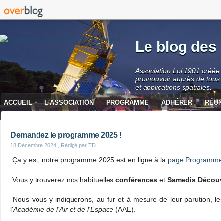
Le blog des 
Association Loi 1901 créée 
promouvoir auprès de tous 
et applications spatiales.
ACCUEIL
L'ASSOCIATION
PROGRAMME
ADHÉRER
RÉU
CONTACT
Demandez le programme 2025 !
18 Décembre 2024
, Rédigé par TD
Ça y est, notre programme 2025 est en ligne à la
page Programm
Vous y trouverez nos habituelles
conférences
et
Samedis Découv
Nous vous y indiquerons, au fur et à mesure de leur parution, l
l'
Académie de l'Air et de l'Espace
(AAE).