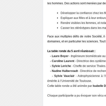
les hommes. Des actions sont menées par d
Développer la confiance chez les fi
Expliquer aux filles et à leur ento
Rendre visibles les femmes, et not
Casser les stéréotypes dans les manu
Face aux multiples défis de notre Société, il
domaines, et en particulier les sciences. Tout
La table ronde du 5 avril réunissait :
- Laure Boyer
- I
ngénieure biomédicale au 
- Caroline Laurent
- Directrice des système
- Sylvie Leriche
- Cheffe de service Thales
- Nadine Halberstadt
- Directrice de rech
-
Sylvie Vauclair
- Astrophysicienne à l’
émérite à l’Université de Toulouse
.
Cette table ronde a été animée par
Isabelle 
Chaque participante a pu évoquer son vécu et