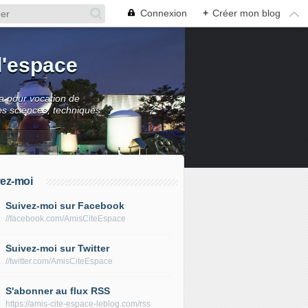
Connexion
+
Créer mon blog
l'espace
 a pour vocation de
es sciences, techniques
ez-moi
Suivez-moi sur Facebook
//facebook.com/AmisCiteEspace
Suivez-moi sur Twitter
//twitter.com/AmisCiteEspace
S'abonner au flux RSS
https://amis-cite-espace-leblog.com/rss