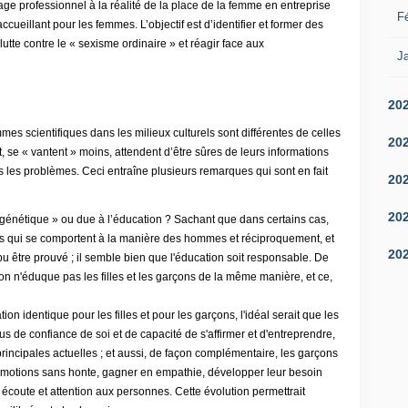
ge professionnel à la réalité de la place de la femme en entreprise
Fé
accueillant pour les femmes. L’objectif est d’identifier et former des
lutte contre le « sexisme ordinaire » et réagir face aux
Ja
20
es scientifiques dans les milieux culturels sont différentes de celles
20
 se « vantent » moins, attendent d’être sûres de leurs informations
s les problèmes. Ceci entraîne plusieurs remarques qui sont en fait
20
20
« génétique » ou due à l’éducation ? Sachant que dans certains cas,
es qui se comportent à la manière des hommes et réciproquement, et
20
pu être prouvé ; il semble bien que l'éducation soit responsable. De
 n'éduque pas les filles et les garçons de la même manière, et ce,
on identique pour les filles et pour les garçons, l'idéal serait que les
 de confiance de soi et de capacité de s'affirmer et d'entreprendre,
principales actuelles ; et aussi, de façon complémentaire, les garçons
émotions sans honte, gagner en empathie, développer leur besoin
r écoute et attention aux personnes. Cette évolution permettrait