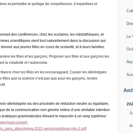
bres et permettre le partage de compétences, d’expertises et
Cul
Dro
onnant des conférences, chez les scolaires, les médiathèques, et
La 
emmes scientifiques vient tout naturellement dans la discussion qui
donner aux jeunes filles en cours de scolarité, et à leurs familles.
Océ
ère les filles et les garçons, Proposer aux filles et aux garçons les
Rec
t la créativité et l’autonomie.
fiance chez les filles en les encourageant, Casser les stéréotypes
Sci
 filles que la science n’est pas que pour les garçons, rendre
tif.
Arch
20
on stéréotypée via des procédés de rédaction neutre ou égalitaire,
tique de la communication non genrée relève d’une véritable intention
Ju
 pratiques grammaticales élevant le masculin à un rang supérieur
/www.haut-conseil-
Av
com_sans_stereotypes-2022-versionpublique-min-2.pdf