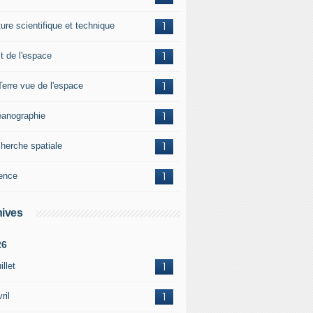
ture scientifique et technique
1
it de l'espace
1
Terre vue de l'espace
1
anographie
1
herche spatiale
1
ence
1
ives
26
illet
1
ril
1