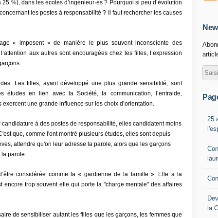
25 %), dans les écoles d’ingénieur·es ? Pourquoi si peu d’évolution
concernant les postes à responsabilité ? Il faut rechercher les causes
News
ntourage « imposent » de manière le plus souvent inconsciente des
Abonn
, l’attention aux autres sont encouragées chez les filles, l’expression
artic
garçons.
udes. Les filles, ayant développé une plus grande sensibilité, sont
es études en lien avec la Société, la communication, l’entraide,
Pag
s exercent une grande influence sur les choix d’orientation.
25 
 candidature à des postes de responsabilité, elles candidatent moins
l'e
est que, comme l'ont montré plusieurs études, elles sont depuis
ves, attendre qu'on leur adresse la parole, alors que les garçons
Con
 la parole.
lau
d’être considérée comme la « gardienne de la famille ». Elle a la
Con
est encore trop souvent elle qui porte la "charge mentale" des affaires
Dev
la 
saire de sensibiliser autant les filles que les garçons, les femmes que