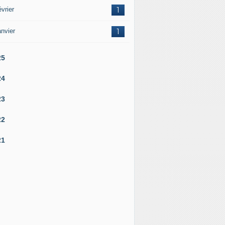
vrier
1
nvier
1
25
24
23
22
21