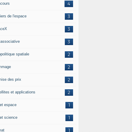
cours
4
iers de l'espace
3
aceX
3
 associative
3
politique spatiale
2
mmage
2
ise des prix
2
llites et applications
2
 et espace
1
 et science
1
mat
1