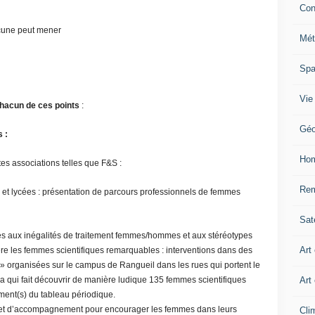
Con
acune peut mener
Mét
Sp
Vie
chacun de ces points
:
Géo
 :
Ho
es associations telles que F&S :
Rem
s et lycées : présentation de parcours professionnels de femmes
Sate
·nes aux inégalités de traitement femmes/hommes et aux stéréotypes
Art
ère les femmes scientifiques remarquables : interventions dans des
 » organisées sur le campus de Rangueil dans les rues qui portent le
Art
 qui fait découvrir de manière ludique 135 femmes scientifiques
ment(s) du tableau périodique.
 et d’accompagnement pour encourager les femmes dans leurs
Cli