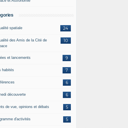
ace et Astronomie
gories
ualité spatiale
24
ualité des Amis de la Cité de
10
space
ées et lancements
9
s habités
7
férences
6
edi découverte
6
nts de vue, opinions et débats
5
gramme d'activités
5