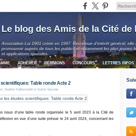
Le blog des Amis de la Cité de 
Association Loi 1901 créée en 1997. Reconnue d'intérêt général, elle
promouvoir auprès de tous les publics et notamment les plus jeunes l
et applications spatiales.
AMME
ADHÉRER
RÉUNIONS
CONCOURS
LETTRES INFOS
Suiv
cientifiques: Table ronde Acte 2
t, Nadine Halberstadt et Sylvie Vauclair
ions issus d’une table ronde organisée le 5 avril 2023 à la Cité de
réflexion en vue d’une suite prévue le 24 avril 2024, concernant les