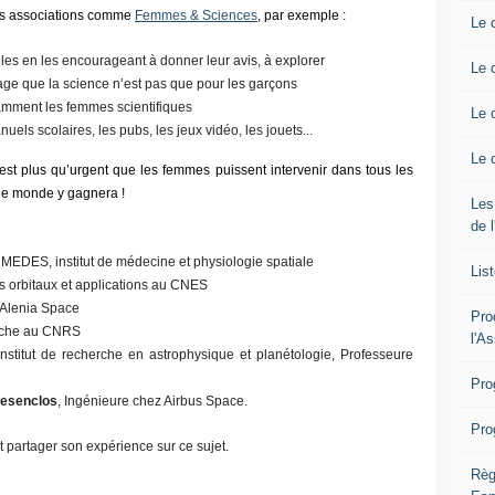
es associations comme
Femmes & Sciences
, par exemple :
Le 
lles en les encourageant à donner leur avis, à explorer
Le 
urage que la science n’est pas que pour les garçons
amment les femmes scientifiques
Le 
els scolaires, les pubs, les jeux vidéo, les jouets...
Le 
 est plus qu’urgent que les femmes puissent intervenir dans tous les
 le monde y gagnera !
Les
de 
MEDES, institut de médecine et physiologie spatiale
Lis
s orbitaux et applications au CNES
 Alenia Space
Pro
erche au CNRS
l'A
Institut de recherche en astrophysique et planétologie, Professeure
Pro
Desenclos
, Ingénieure chez Airbus Space.
Pro
 partager son expérience sur ce sujet.
Règ