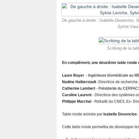
De gauche à droite : Isabelle Desenclos, N
Sylvie Vaucl
Scribing de la tab
En complément, une deuxième table ronde es
Laure Boyer
-
I
ngénieure biomédicale au 
Nadine Halberstadt
-Directrice de recherch
Catherine Lambert
-
Présidente du CERFACS,
Caroline Laurent
- Directrice des systèmes o
Philippe Marchal
- Retraité du CNES, Ex- Dir
Table ronde animée par
Isabelle Desenclos
-
Cette table ronde permettra de développer les