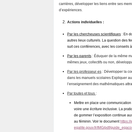
carrières, développer les liens entre ses mem
d’expériences.
Actions individuelles :
Par les chercheuses scientifiques
: En d
autres lieux culturels. La question des f
suit ces conférences, avec les conseils à 
Par les parents
:
Éduquer de la même mani
mêmes jeux, collectifs ou non, développan
Par les professeur·es
: Développer la con
dans les manuels scolaires Expliquer aux
l’enseignement des mathématiques attrac
Par toutes et tous
:
Mettre en place une communication n
voire une écriture inclusive. La pra
de gommer l’exposition continue aux
au féminin. Voir le document
https:/
egalite.gouv.fr/IMG/pdf/guide_ega