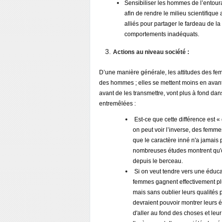
Sensibiliser les hommes de l’entoura
afin de rendre le milieu scientifique 
alliés pour partager le fardeau de la 
comportements inadéquats.
Actions au niveau société :
D’une manière générale, les attitudes des femm
des hommes ; elles se mettent moins en avant,
avant de les transmettre, vont plus à fond dan
entremêlées :
Est-ce que cette différence est 
on peut voir l’inverse, des femm
que le caractère inné n'a jamais 
nombreuses études montrent qu'on
depuis le berceau.
Si on veut tendre vers une éducati
femmes gagnent effectivement plus
mais sans oublier leurs qualités 
devraient pouvoir montrer leurs 
d'aller au fond des choses et leu