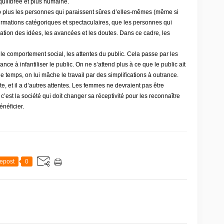
quilibrée et plus humaine
.
plus les personnes qui paraissent sûres d’elles-mêmes (même si
ffirmations catégoriques et spectaculaires, que les personnes qui
ation des idées, les avancées et les doutes. Dans ce cadre, les
er le comportement social, les attentes du public. Cela passe par les
nce à infantiliser le public. On ne s’attend plus à ce que le public ait
le temps, on lui mâche le travail par des simplifications à outrance.
ête, et il a d’autres attentes. Les femmes ne devraient pas être
’est la société qui doit changer sa réceptivité pour les reconnaître
énéficier.
epost
0