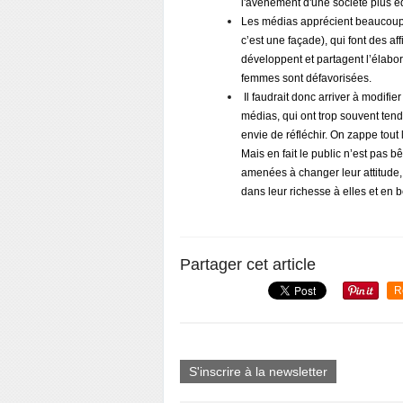
l'avènement d'une société plus é
Les médias apprécient beaucoup 
c’est une façade), qui font des a
développent et partagent l’élabor
femmes sont défavorisées.
Il faudrait donc arriver à modifi
médias, qui ont trop souvent tenda
envie de réfléchir. On zappe tout 
Mais en fait le public n’est pas b
amenées à changer leur attitude, c
dans leur richesse à elles et en b
Partager cet article
R
S'inscrire à la newsletter