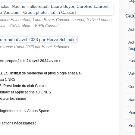
Esp
Caté
adine Halberstadt, Laure Boyer, Caroline Laurent, Sylvie Leriche,
air. - Crédit photo : Edith Cassart
Act
Act
le ronde d'avril 2023 par Hervé Schindler
l'e
Fus
t proposée le 24 avril 2024 avec :
MEDES,
institut de médecine et physiologie spatiale,
Vol
e au CNRS
 Présidente du club Galaxie
Con
rbitaux et applications au CNES
ecteur technique
Sam
 Ingénieure chez Airbus Space.
Poi
 actions nécessaires :
Pro