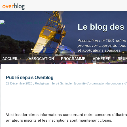
Le blog des 
Association Loi 1901 créée 
promouvoir auprès de tous 
et applications spatiales.
ACCUEIL
L'ASSOCIATION
PROGRAMME
ADHÉRER
RÉU
CONTACT
Publié depuis Overblog
22 Décembre 2025
, Rédigé par Hervé Schindler & comité d'organisation du concours d'il
Voici les dernières informations concernant notre concours d'illustr
amateurs inscrits et les inscriptions sont maintenant closes.