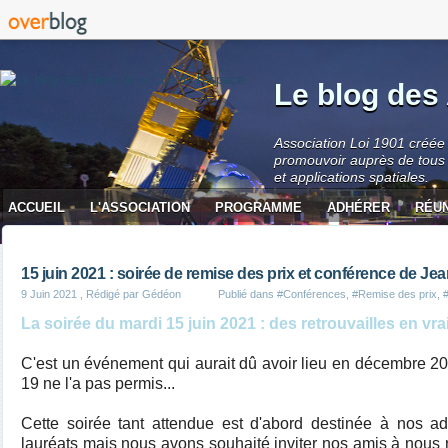
Le blog des 
Association Loi 1901 créée 
promouvoir auprès de tous 
et applications spatiales.
ACCUEIL
L'ASSOCIATION
PROGRAMME
ADHÉRER
RÉU
CONTACT
15 juin 2021 : soirée de remise des prix et conférence de Je
9 Juin 2021
, Rédigé par Gédéon
Publié dans
#Conférences
,
#Remise des prix
,
#
La soirée du mardi 15 juin 2021 : des retrouvailles en vrai
C'est un événement qui aurait dû avoir lieu en décembre 
19 ne l'a pas permis...
Cette soirée tant attendue est d'abord destinée à nos ad
lauréats mais nous avons souhaité inviter nos amis à nous r