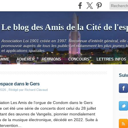
Le blog des Amis de la Cité de l'e
Association Loi 1901 créée en 1997. Reconnue d'intérêt général, elle
promouvoir auprès de tous les publics et notamment les plus jeunes l
et applications spatiales.
AMME
ADHÉRER
RÉUNIONS
CONCOURS
LETTRES INFOS
Suiv
 espace dans le Gers
 2026
, Rédigé par Richard Clavaud
iation Les Amis de l’orgue de Condom dans le Gers
e cet été une série de concerts dont celui du 28 juillet
ant des œuvres de Vangelis, pionnier mondialement
 de la musique électronique, décédé en 2022. Suite à
tervention...