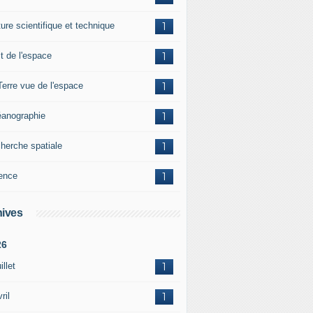
ture scientifique et technique
1
it de l'espace
1
Terre vue de l'espace
1
anographie
1
herche spatiale
1
ence
1
ives
26
illet
1
ril
1