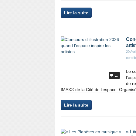
Lire la suite
Conc
artis
20 Avr
contrib
Le co
…
l'esp
de re
IMAX® de la Cité de l'espace. Organisé
Lire la suite
« Le