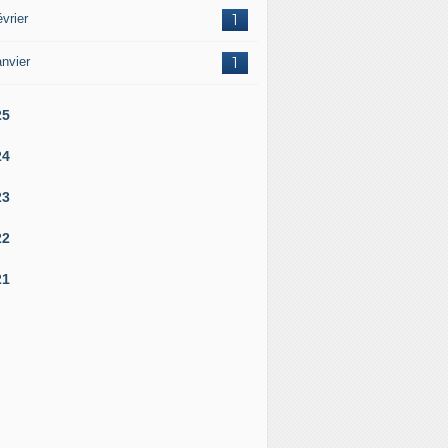
vrier
1
nvier
1
25
24
23
22
21