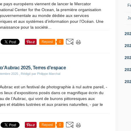
e pays européens viennent de lancer le Mercator
Fé
national Center for the Ocean, la première organisation
rgouvernementale au monde dédiée aux services
Ja
riques et aux systèmes d’information pour l’Océan. Une
naissance pour la société...
20
Repost
0
20
20
o'Aubrac 2025, Terres d'espace
20
ptembre 2025
, Rédigé par Philippe Marchal
20
Aubrac est un festival de photographie à nul autre pareil, -
es lieux d’expositions posés dans ce magnifique écrin du
au de l’Aubrac, qui vont de burons pittoresques aux
es et étables lustrées et aux prairies naturelles, - par le
.
Repost
0