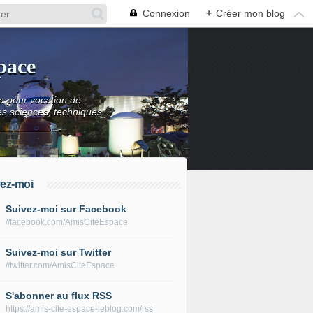
Connexion
+
Créer mon blog
space
 a pour vocation de
es sciences, techniques
ez-moi
Suivez-moi sur Facebook
//facebook.com/AmisCiteEspace
Suivez-moi sur Twitter
//twitter.com/AmisCiteEspace
S'abonner au flux RSS
https://amis-cite-espace-leblog.com/rss