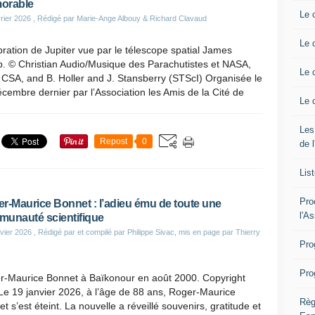
orable
Le 
rier 2026
, Rédigé par Marie-Ange Albouy & Richard Clavaud
Le 
ration de Jupiter vue par le télescope spatial James
. © Christian Audio/Musique des Parachutistes et NASA,
Le 
CSA, and B. Holler and J. Stansberry (STScI) Organisée le
cembre dernier par l’Association les Amis de la Cité de
Le 
Les
Repost
0
de 
Lis
Pro
r‑Maurice Bonnet : l’adieu ému de toute une
l'A
unauté scientifique
vier 2026
, Rédigé par et compilé par Philippe Sivac, mis en page par Thierry
Pro
Pro
r-Maurice Bonnet à Baïkonour en août 2000. Copyright
e 19 janvier 2026, à l’âge de 88 ans, Roger‑Maurice
Règ
t s’est éteint. La nouvelle a réveillé souvenirs, gratitude et