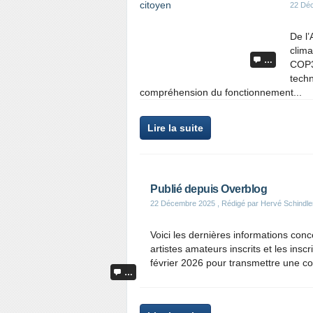
22 Dé
De l’
clim
…
COP3
techn
compréhension du fonctionnement...
Lire la suite
Publié depuis Overblog
22 Décembre 2025
, Rédigé par Hervé Schindler 
Voici les dernières informations conc
artistes amateurs inscrits et les insc
février 2026 pour transmettre une c
…