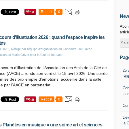
Repost
0
News
Abonn
artic
ours d'illustration 2026 : quand l'espace inspire les
tes
il 2026
, Rédigé par l’équipe d’organisation du Concours 2026 avec
ution de Marie Grivot pour la Cité de l’espace.
Pag
ncours d'illustration de l’Association des Amis de la Cité de
25 
ace (AACE) a rendu son verdict le 15 avril 2026. Une soirée
l'e
mise des prix emplie d’émotions, accueillie dans la salle
e par l’AACE en partenariat...
Con
lau
Repost
0
Con
Dev
la 
s Planètes en musique » une soirée art et sciences