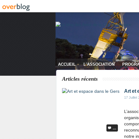
ACCUEIL
L'ASSOCIATION
PROGR
CONTACT
Articles récents
Art et
17 Juillet
L’assoc
organis
comport
…
reconnu
notre in