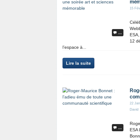
mém
15 Fév
Céléb
Webb
…
ESA, 
12 dé
l’espace à...
Lire la suite
Roge
comm
22 Jan
David
Roge
…
ESA L
Bonne