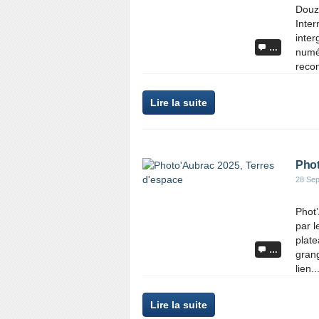
Douz
Inter
inte
…
numé
recon
Lire la suite
Phot
28 Se
Phot’
par l
plate
…
grang
lien..
Lire la suite