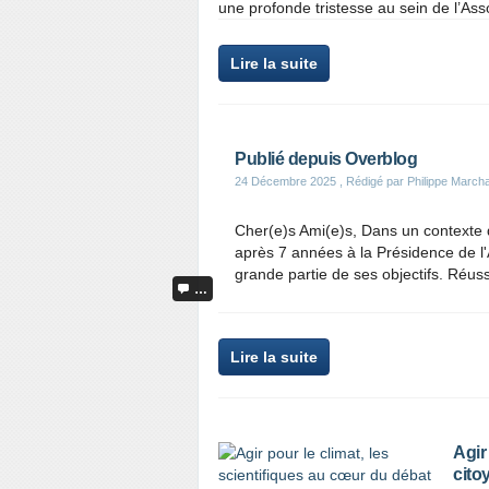
une profonde tristesse au sein de l’Asso
Lire la suite
Publié depuis Overblog
24 Décembre 2025
, Rédigé par Philippe Marcha
Cher(e)s Ami(e)s, Dans un contexte 
après 7 années à la Présidence de l'
grande partie de ses objectifs. Réussi
…
Lire la suite
Agir
cito