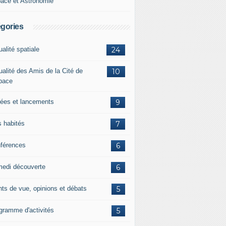
ace et Astronomie
gories
ualité spatiale
24
ualité des Amis de la Cité de
10
space
ées et lancements
9
s habités
7
férences
6
edi découverte
6
nts de vue, opinions et débats
5
gramme d'activités
5