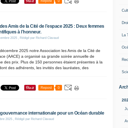
Repost
0
Cul
Dro
 des Amis de la Cité de l’espace 2025 : Deux femmes
ntifiques à l’honneur.
La 
cembre 2025
, Rédigé par Richard Clavaud
Océ
décembre 2025 notre Association les Amis de la Cité de
ace (AACE) a organisé sa grande soirée annuelle de
Rec
e des prix. Plus de 150 personnes étaient présentes à la
dont des adhérents, les invités des lauréates, des
Sci
Arch
Repost
0
20
Ju
gouvernance internationale pour un Océan durable
bre 2025
, Rédigé par Richard Clavaud
Av