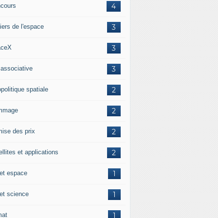
cours
4
iers de l'espace
3
aceX
3
 associative
3
politique spatiale
2
mmage
2
ise des prix
2
llites et applications
2
 et espace
1
 et science
1
mat
1