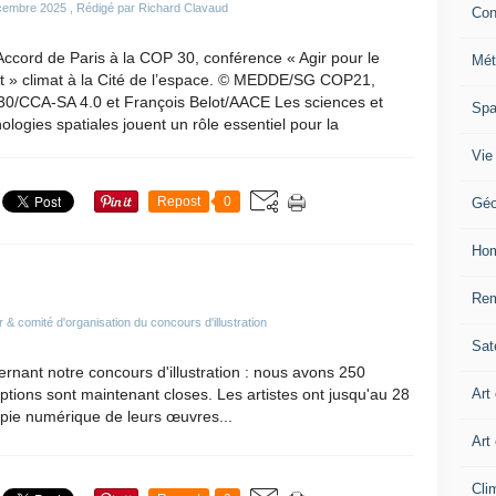
cembre 2025
, Rédigé par Richard Clavaud
Con
Accord de Paris à la COP 30, conférence « Agir pour le
Mét
at » climat à la Cité de l’espace. © MEDDE/SG COP21,
0/CCA-SA 4.0 et François Belot/AACE Les sciences et
Sp
ologies spatiales jouent un rôle essentiel pour la
Vie
Repost
0
Géo
Ho
Rem
& comité d'organisation du concours d'illustration
Sate
ernant notre concours d'illustration : nous avons 250
Art
riptions sont maintenant closes. Les artistes ont jusqu'au 28
opie numérique de leurs œuvres...
Art
Cli