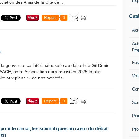
Esp
ciation des Amis de la Cité de...
Caté
Repost
0
Act
Act
l'e
l
Fus
de gouvernance intérimaire suite au départ de Gil Denis
AACE, notre Association aura réussi en 2025 la plus
Vol
te aux plans : - de nos activités...
Con
Repost
0
Sam
Poi
 pour le climat, les scientifiques au cœur du débat
Pro
yen