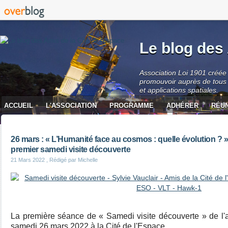
Le blog des 
Association Loi 1901 créée 
promouvoir auprès de tous 
et applications spatiales.
ACCUEIL
L'ASSOCIATION
PROGRAMME
ADHÉRER
RÉU
CONTACT
26 mars : « L’Humanité face au cosmos : quelle évolution ? »,
premier samedi visite découverte
21 Mars 2022
, Rédigé par Michelle
La première séance de « Samedi visite découverte » de l'
samedi 26 mars 2022 à la Cité de l'Espace.