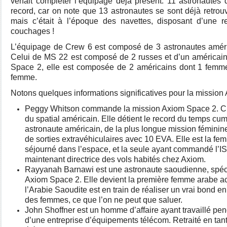
venait compléter l’équipage déjà présent. 11 astronautes 
record, car on note que 13 astronautes se sont déjà retrouv
mais c’était à l’époque des navettes, disposant d’une r
couchages !
L’équipage de Crew 6 est composé de 3 astronautes améric
Celui de MS 22 est composé de 2 russes et d’un américain
Space 2, elle est composée de 2 américains dont 1 femm
femme.
Notons quelques informations significatives pour la mission
Peggy Whitson commande la mission Axiom Space 2. C’e
du spatial américain. Elle détient le record du temps cu
astronaute américain, de la plus longue mission féminin
de sorties extravéhiculaires avec 10 EVA. Elle est la fe
séjourné dans l’espace, et la seule ayant commandé l’ISS
maintenant directrice des vols habités chez Axiom.
Rayyanah Barnawi est une astronaute saoudienne, spéci
Axiom Space 2. Elle devient la première femme arabe acc
l’Arabie Saoudite est en train de réaliser un vrai bond e
des femmes, ce que l’on ne peut que saluer.
John Shoffner est un homme d’affaire ayant travaillé pe
d’une entreprise d’équipements télécom. Retraité en tant 