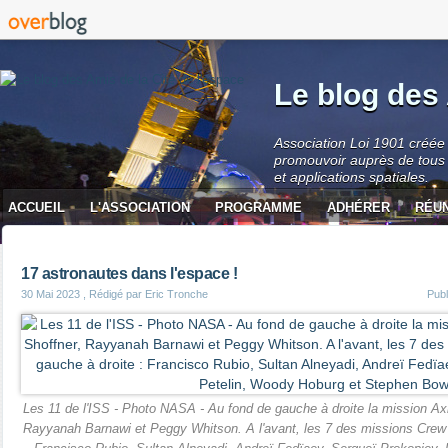
Le blog des 
Association Loi 1901 créée 
promouvoir auprès de tous 
et applications spatiales.
ACCUEIL
L'ASSOCIATION
PROGRAMME
ADHÉRER
RÉU
CONTACT
17 astronautes dans l'espace !
30 Mai 2023
, Rédigé par Eric Tronche
Pub
Les 11 de l'ISS - Photo NASA - Au fond de gauche à droite la mission Axi
Rayyanah Barnawi et Peggy Whitson. A l'avant, les 7 des missions Crew 