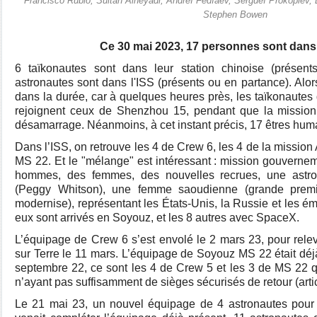
Francisco Rubio, Sultan Alneyadi, Andreï Fedïaev, Sergueï Prokopiev, 
Stephen Bowen
Ce 30 mai 2023, 17 personnes sont dans 
6 taïkonautes sont dans leur station chinoise (présen
astronautes sont dans l'ISS (présents ou en partance). Alors
dans la durée, car à quelques heures près, les taïkonaute
rejoignent ceux de Shenzhou 15, pendant que la missio
désamarrage. Néanmoins, à cet instant précis, 17 êtres huma
Dans l’ISS, on retrouve les 4 de Crew 6, les 4 de la mission
MS 22. Et le "mélange" est intéressant : mission gouvernem
hommes, des femmes, des nouvelles recrues, une astro
(Peggy Whitson), une femme saoudienne (grande prem
modernise), représentant les États-Unis, la Russie et les ém
eux sont arrivés en Soyouz, et les 8 autres avec SpaceX.
L’équipage de Crew 6 s’est envolé le 2 mars 23, pour rele
sur Terre le 11 mars. L’équipage de Soyouz MS 22 était déj
septembre 22, ce sont les 4 de Crew 5 et les 3 de MS 22 qu
n’ayant pas suffisamment de sièges sécurisés de retour (artic
Le 21 mai 23, un nouvel équipage de 4 astronautes pour